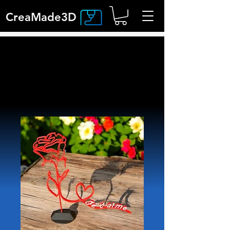
CreaMade3D
Accueil
All Products
Rose Éternelle Imprimée en 3D
– Cadeau Romantique Durable
– Fleur Artificielle