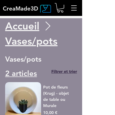
CreaMade3D
Accueil
Vases/pots
Vases/pots
2 articles
Filtrer et trier
Pot de fleurs
(Krug) - objet
de table ou
Murale
Prix
10,00 €