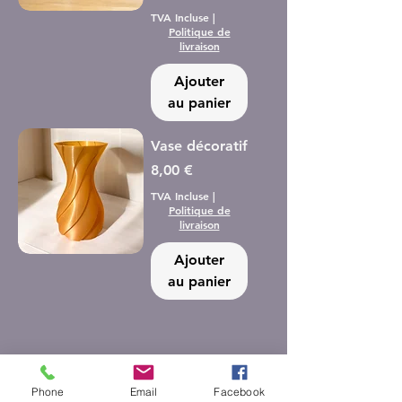
TVA Incluse
|
Politique de
livraison
Ajouter
au panier
Vase décoratif
Prix
8,00 €
TVA Incluse
|
Politique de
livraison
Ajouter
au panier
1
/
1
Phone
Email
Facebook